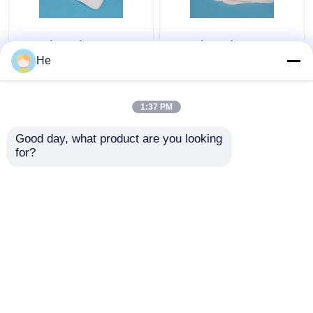
Коробка образца
Коробки образца
губки АИ650®
хладоагента
He
медицинская для
лаборатории образец
паковать испытания
медицинской
образца патологии
особенный
1:37 PM
Лучшая цена
Лучшая цена
лаборатории
упаковывая для
воздушного
Good day, what product are you looking 
контактные
контактные
транспорта
for?
данные
данные
Осмотрите больше
Главная страница
Карта сайта
контактные данные
Desktop Site
Карта сайта
Политика конфиденциальности