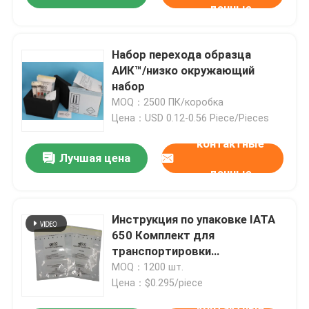
данные
Набор перехода образца
АИК™/низко окружающий
набор
MOQ：2500 ПК/коробка
Цена：USD 0.12-0.56 Piece/Pieces
контактные
Лучшая цена
данные
Инструкция по упаковке IATA
650 Комплект для
транспортировки
экземпляров,
MOQ：1200 шт.
соответствующих
Цена：$0.295/piece
требованиям, для
контактные