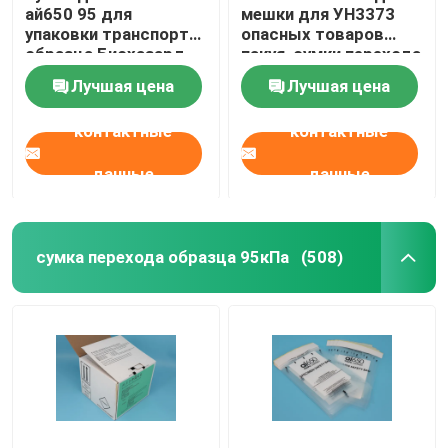
ай650 95 для
мешки для УН3373
упаковки транспорта
опасных товаров
образца Биохазард
пакуя, сумки перехода
образца 95кПа
Лучшая цена
Лучшая цена
контактные
контактные
данные
данные
сумка перехода образца 95кПа
(508)