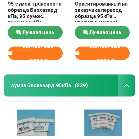
95 сумок транспорта
Ориентированный на
образца Биохазард
заказчика переход
кПа, 95 сумок
образца 95кПа
переноса КПа
кладет в мешки/
медицинских
биологическая
Лучшая цена
Лучшая цена
одобренная сумка
ИАТА опасности
контактные
контактные
данные
данные
сумка Биохазард 95кПа
(239)