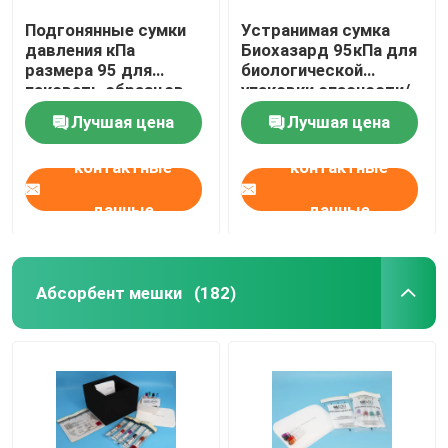
Подгонянные сумки
Устранимая сумка
давления кПа
Биохазард 95кПа для
размера 95 для
биологической
паковать образцов
упаковки опасности/
воздушного
заразного образца
Лучшая цена
Лучшая цена
транспорта
контактные
контактные
данные
данные
Абсорбент мешки
(182)