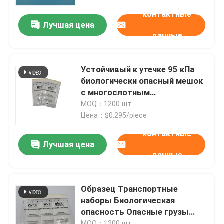
контактные
Лучшая цена
О нас
данные
Экскурсия по заводу
Устойчивый к утечке 95 кПа
биологически опасный мешок
Контроль качества
с многослотным
абсорбционным рукавом,
MOQ：1200 шт.
транспортный комплект для
Цена：$0.295/piece
Новости
образцов для качества воды
контактные
и клинических лабораторий
Лучшая цена
данные
Запросите цитату
сумки 95Кпа
Образец Транспортные
наборы Биологическая
опасность Опасные грузы
сумка перехода образца 95кПа
Сумки для медицинского
MOQ：1200 шт.