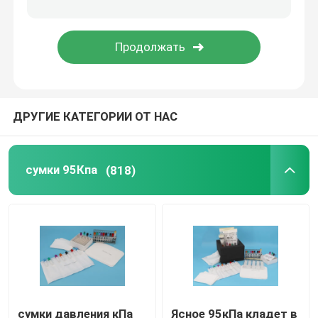
Коробки транспорта хладоагента
Наборы удобства перехода образца
ДРУГИЕ КАТЕГОРИИ ОТ НАС
Медицинские поставки турникета
трубка центрифуги
сумки 95Кпа
(818)
Криогенные пробирки
Пакеты геля хладоагента
Сумки Биохазард ненужные
сумки давления кПа
Ясное 95кПа кладет в