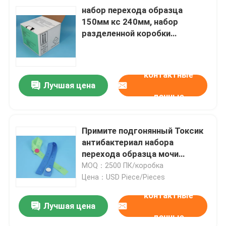
набор перехода образца
150мм кс 240мм, набор
разделенной коробки
собрания образца
контактные
Лучшая цена
данные
Примите подгонянный Токсик
антибактериал набора
перехода образца мочи
Прогенса размеров не
MOQ：2500 ПК/коробка
Цена：USD Piece/Pieces
контактные
Лучшая цена
данные