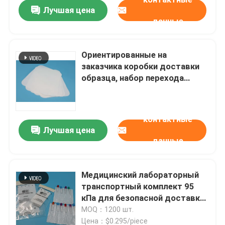
экземпляров животных,
Лучшая цена
освобожденных от уплаты
данные
Ориентированные на
заказчика коробки доставки
образца, набор перехода
образца с 95кПа кладут в
мешки
контактные
Лучшая цена
данные
Домой
Медицинский лабораторный
транспортный комплект 95
Продукты
кПа для безопасной доставки
образцов
MOQ：1200 шт.
Видеозаписи
Цена：$0.295/piece