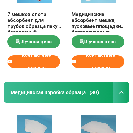
7 мешков слота
Медицинские
абсорбент для
абсорбент мешки,
трубок образца пакуя
пусковые площадки
безопасный
безопасностью
воздушный
абсорбент для
Лучшая цена
Лучшая цена
транспорт
предохранения от
транспорта
контактные
контактные
данные
данные
Медицинская коробка образца
(30)