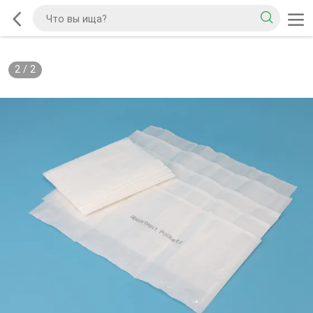
2
/
2