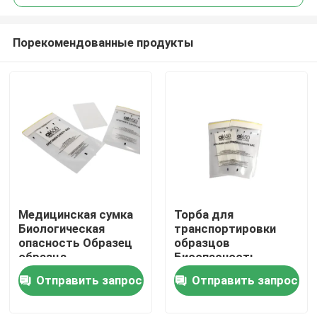
Порекомендованные продукты
Медицинская сумка
Торба для
Домой
Биологическая
транспортировки
опасность Образец
образцов
образца
Биоопасность
Продукты
Транспортная сумка
Лабораторная сумка
Отправить запрос
Отправить запрос
для образцов
Видеозаписи