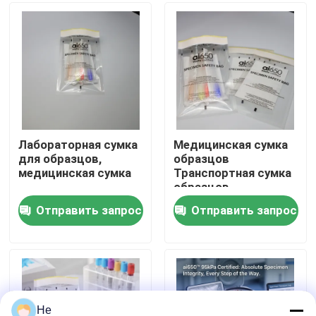
О нас
Экскурсия по заводу
Контроль качества
Лабораторная сумка
Медицинская сумка
для образцов,
образцов
медицинская сумка
Транспортная сумка
Новости
образцов
биологической
Отправить запрос
Отправить запрос
опасности
Запросите цитату
сумки 95Кпа
сумка перехода образца 95кПа
He