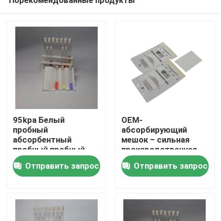
95kpa Белый
OEM-
пробный
абсорбирующий
абсорбентный
мешок – сильная
пробный пробный
производственная
Домой
пробный пробный
цепочка, 15 лет
Отправить запрос
Отправить запрос
пробный пробный
доверия
пробный пробный
Продукты
пробный пробный
пробный пробный
пробный пробный
Видеозаписи
пробный пробный