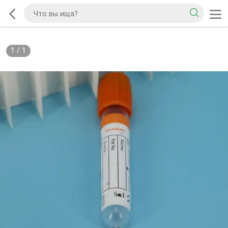
1
/
1