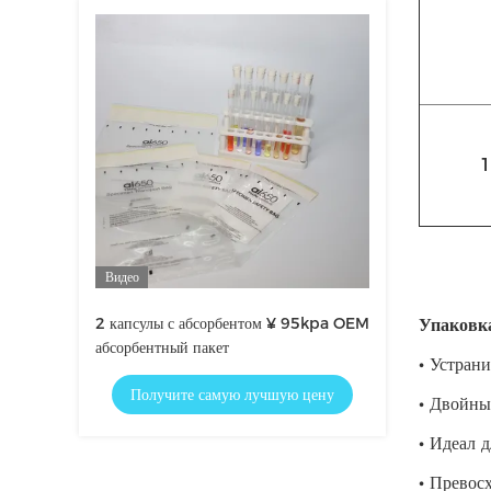
1
Видео
2 капсулы с абсорбентом ¥ 95kpa OEM
Упаковк
абсорбентный пакет
•
Устран
Получите самую лучшую цену
•
Двойные
•
Идеал д
•
Превосх