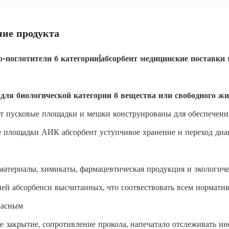
ие продукта
-поглотители б категории|абсорбент медицинские поставк
для биологической категории б вещества или свободного жи
т пусковые площадки и мешки конструированы для обеспечения
 площадки АИК абсорбент уступчивое хранение и переход диаг
материалы, химикаты, фармацевтическая продукция и экологич
ней абсорбенси высчитанных, что соотвествовать всем нормат
пасным
е закрытие, сопротивление прокола, напечатало отслеживать и