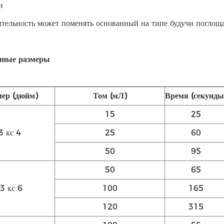
и
тельность может поменять основанный на типе будучи поглощ
пные размеры
мер (дюйм)
Том (мЛ)
Время (секунды
15
25
3 кс 4
25
60
50
95
50
65
3 кс 6
100
165
120
315