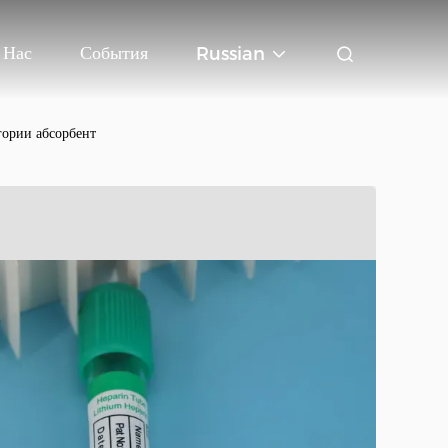
 Нас
События
Russian
гории абсорбент