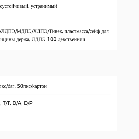
оустойчивый, устранимый
/ЛДПЭ/МДПЭ/ХДПЭ/Тйвек, пластмасса/сейф для
дицины держа, ЛДПЭ 100 девственниц
кс/баг, 50пкс/картон
, T/T, D/A, D/P