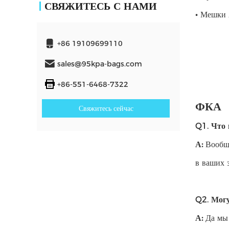
СВЯЖИТЕСЬ С НАМИ
•
Мешки 
+86 19109699110
sales@95kpa-bags.com
+86-551-6468-7322
ФКА
Свяжитесь сейчас
Q1.
Что 
А:
Вообще
в ваших 
Q2.
Могу
А:
Да мы