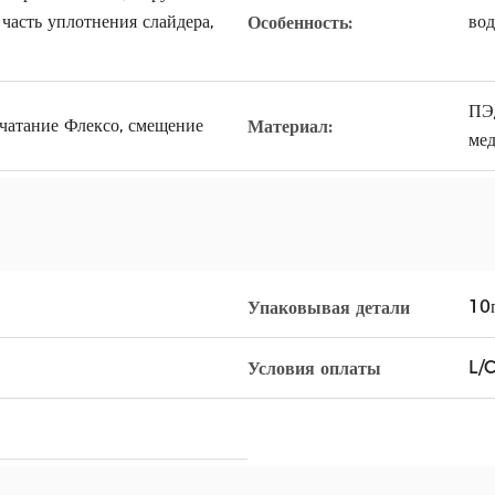
часть уплотнения слайдера,
вод
Особенность:
ПЭ
ечатание Флексо, смещение
Материал:
ме
10п
Упаковывая детали
L/C
Условия оплаты