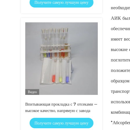
Получите самую лучшую цену
необходи
АИК было
обеспечи
имеет ве
высокие 
поглотит
положите
образцом
транспор
Видео
использо
Впитывающая прокладка с 7 отсеками —
высокое качество, напрямую с завода
комбинац
*Абсорбе
Получите самую лучшую цену