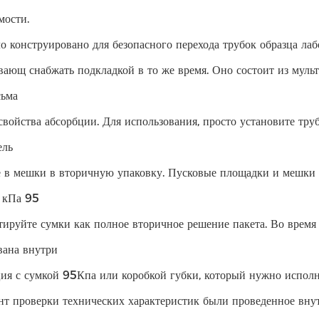
мости.
 конструировано для безопасного перехода трубок образца ла
вающ снабжать подкладкой в то же время. Оно состоит из муль
сьма
свойства абсорбции. Для использования, просто установите тру
ель
 в мешки в вторичную упаковку. Пусковые площадки и мешки
 кПа 95
тируйте сумки как полное вторичное решение пакета. Во время
вана внутри
ия с сумкой 95Кпа или коробкой губки, который нужно испол
нт проверки технических характеристик были проведенное вн