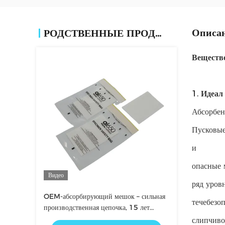
Описан
РОДСТВЕННЫЕ ПРОДУКТЫ
Вещество
1.
Идеал 
Абсорбен
Пусковые
и
опасные 
Видео
ряд уров
OEM-абсорбирующий мешок – сильная
течебезо
производственная цепочка, 15 лет
доверия
слипчиво