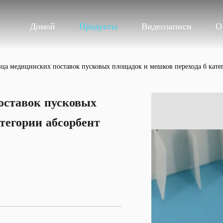
Домой
Продукты
Видеозаписи
О
зца медицинских поставок пусковых площадок и мешков перехода б кате
оставок пусковых
тегории абсорбент