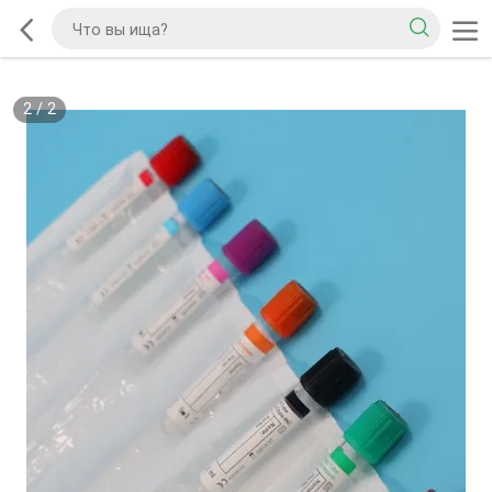
2
/
2