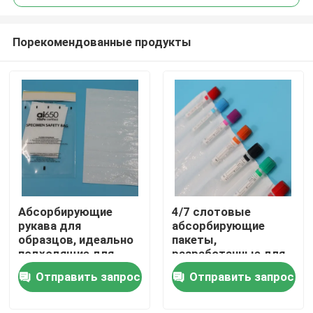
Порекомендованные продукты
Абсорбирующие
4/7 слотовые
Домой
рукава для
абсорбирующие
образцов, идеально
пакеты,
подходящие для
разработанные для
Продукты
лабораторного
эффективного
Отправить запрос
Отправить запрос
использования, с
впитывания
вариантами
жидкости и
Видеозаписи
многослойных
удобного хранения