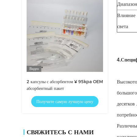
Диапазон
Влияние 
света
Специф
4.
Видео
2 капсулы с абсорбентом ¥ 95kpa OEM
Высокото
абсорбентный пакет
большого
Получите самую лучшую цену
десятков
потребно
Различны
СВЯЖИТЕСЬ С НАМИ
назначен