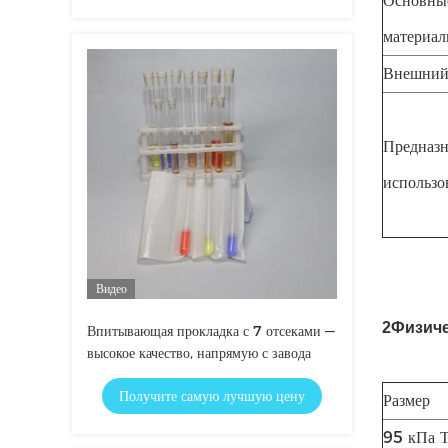
Основны
материа
Внешний
Предназн
использо
Видео
2Физиче
Впитывающая прокладка с 7 отсеками —
высокое качество, напрямую с завода
Получите самую лучшую цену
Размер
95 кПа Т