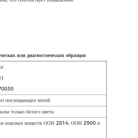
еских или диагностических образцов
ка
т)
70030
 из поглощающих нитей
алы только белого цвета
ски опасных веществ ООН 2814, ООН 2900 и