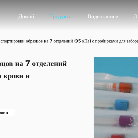
Домой
Продукты
Видеозаписи
О
нспортировки образцов на 7 отделений (95 кПа) с пробирками для забор
цов на 7 отделений
а крови и
рови