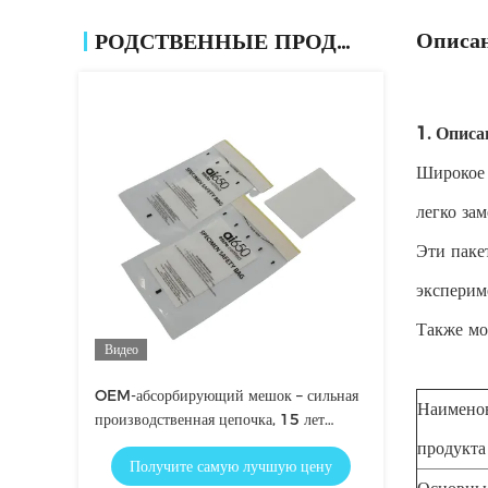
Описан
РОДСТВЕННЫЕ ПРОДУКТЫ
1. Описа
Широкое 
легко за
Эти паке
эксперим
Также мо
Видео
OEM-абсорбирующий мешок – сильная
Наимено
производственная цепочка, 15 лет
доверия
продукта
Получите самую лучшую цену