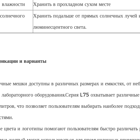
 влажности
Хранить в прохладном сухом месте
солнечного
Хранить подальше от прямых солнечных лучей 
люминесцентного света.
икации и варианты
чные мешки доступны в различных размерах и емкостях, от не
 лабораторного оборудования.Серия L75 охватывает различные 
 литров, что позволяет пользователям выбирать наиболее подхо
стями.
е цвета и логотипы помогают пользователям быстро различать
ия.и желтый могут использоваться для промышленных примене