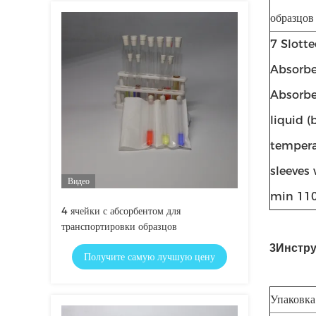
образцов
7 Slott
Absorbe
Absorbe
liquid 
temperat
sleeves 
Видео
min 110
4 ячейки с абсорбентом для
транспортировки образцов
3Инстру
Получите самую лучшую цену
Упаковка