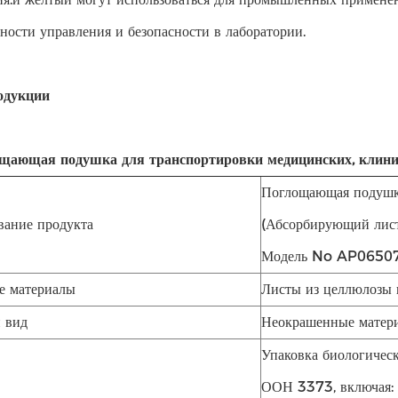
ности управления и безопасности в лаборатории.
одукции
ощающая подушка для транспортировки медицинских, клинич
Поглощающая подуш
ание продукта
(Абсорбирующий лис
Модель No AP0650
е материалы
Листы из целлюлозы
 вид
Неокрашенные матери
Упаковка биологиче
ООН 3373, включая: