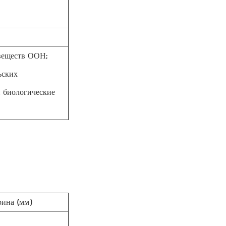
веществ ООН;
ьских
и биологические
ина (мм)