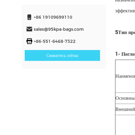
эффектив
+86 19109699110
sales@95kpa-bags.com
5Тип пр
+86-551-6468-7322
1- Погл
Свяжитесь сейчас
Наименов
Основны
Внешний