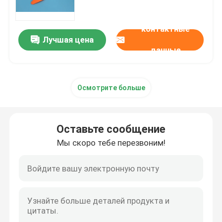
сумка Биохазард 95кПа
контактные
Лучшая цена
данные
Абсорбент мешки
Осмотрите больше
Медицинская коробка образца
абсорбент рукави
Оставьте сообщение
Мы скоро тебе перезвоним!
медицинские абсорбент пусковые площадки
Коробки доставки образца
Изолированные коробки