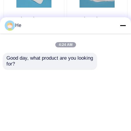
Коробка образца
Коробки образца
губки АИ650®
хладоагента
He
медицинская для
лаборатории образец
паковать испытания
медицинской
образца патологии
особенный
4:24 AM
Лучшая цена
Лучшая цена
лаборатории
упаковывая для
воздушного
Good day, what product are you looking 
контактные
контактные
транспорта
for?
данные
данные
Осмотрите больше
Главная страница
Карта сайта
контактные данные
Desktop Site
Карта сайта
Политика конфиденциальности