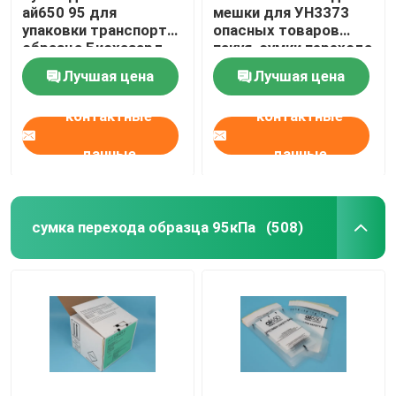
ай650 95 для
мешки для УН3373
упаковки транспорта
опасных товаров
образца Биохазард
пакуя, сумки перехода
образца 95кПа
Лучшая цена
Лучшая цена
контактные
контактные
данные
данные
сумка перехода образца 95кПа
(508)