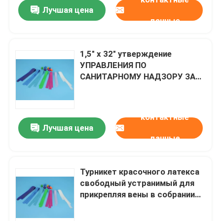
Лучшая цена
данные
1,5" x 32" утверждение
УПРАВЛЕНИЯ ПО
САНИТАРНОМУ НАДЗОРУ ЗА
КАЧЕСТВОМ ПИЩЕВЫХ
ПРОДУКТОВ И
МЕДИКАМЕНТОВ/CE
контактные
выскальзывания латекса
Лучшая цена
медицинских поставок
данные
турникета свободное анти-
Домой
Турникет красочного латекса
свободный устранимый для
Продукты
прикрепляя вены в собрании
крови
Видеозаписи