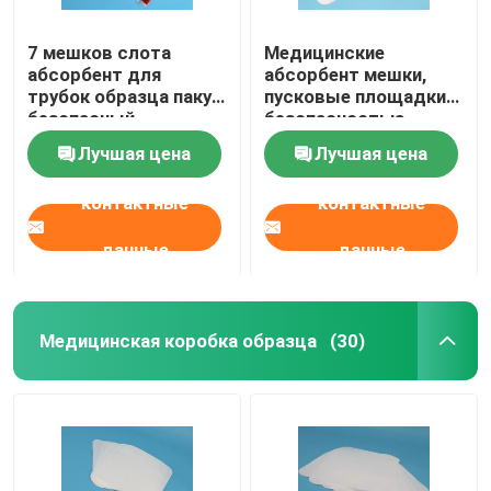
7 мешков слота
Медицинские
абсорбент для
абсорбент мешки,
трубок образца пакуя
пусковые площадки
безопасный
безопасностью
воздушный
абсорбент для
Лучшая цена
Лучшая цена
транспорт
предохранения от
транспорта
контактные
контактные
данные
данные
Медицинская коробка образца
(30)