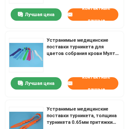
контактные
Лучшая цена
О нас
данные
Экскурсия по заводу
Устранимые медицинские
поставки турникета для
Контроль качества
цветов собрания крови Мулти
доступных
Новости
контактные
Лучшая цена
данные
Запросите цитату
сумки 95Кпа
Устранимые медицинские
поставки турникета, толщина
турникета 0.65мм притяжки
сумка перехода образца 95кПа
крови