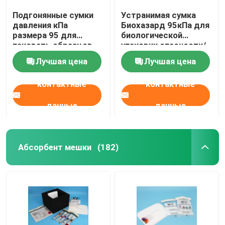
Подгонянные сумки
Устранимая сумка
давления кПа
Биохазард 95кПа для
размера 95 для
биологической
паковать образцов
упаковки опасности/
воздушного
заразного образца
Лучшая цена
Лучшая цена
транспорта
контактные
контактные
данные
данные
Абсорбент мешки
(182)