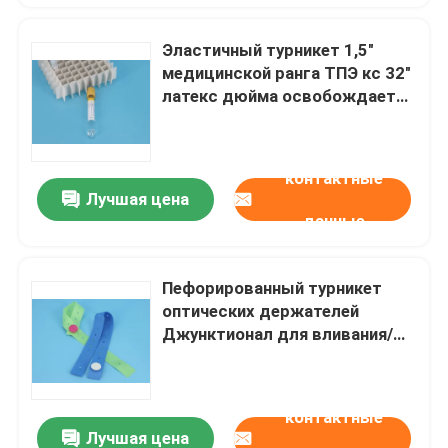
Эластичный турникет 1,5"
медицинской ранга ТПЭ кс 32"
латекс дюйма освобождает
для скорой помощи
контактные
Лучшая цена
данные
Пефорированный турникет
оптических держателей
Джунктионал для вливания/
останавливает кровотечение
контактные
Лучшая цена