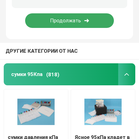
Коробки транспорта хладоагента
Наборы удобства перехода образца
ДРУГИЕ КАТЕГОРИИ ОТ НАС
Медицинские поставки турникета
трубка центрифуги
сумки 95Кпа
(818)
Криогенные пробирки
Пакеты геля хладоагента
Сумки Биохазард ненужные
сумки давления кПа
Ясное 95кПа кладет в