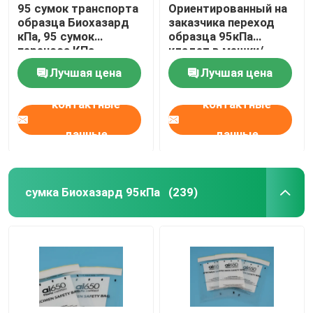
95 сумок транспорта
Ориентированный на
образца Биохазард
заказчика переход
кПа, 95 сумок
образца 95кПа
переноса КПа
кладет в мешки/
медицинских
биологическая
Лучшая цена
Лучшая цена
одобренная сумка
ИАТА опасности
контактные
контактные
данные
данные
сумка Биохазард 95кПа
(239)