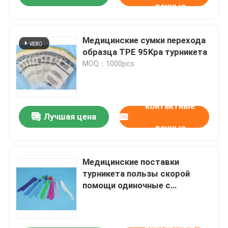
данные
Медицинские сумки перехода
образца TPE 95Kpa турникета
MOQ：1000pcs
контактные
Лучшая цена
данные
Медицинские поставки
турникета пользы скорой
помощи одиночные с
материалом ТПЭ Эко
дружелюбным
контактные