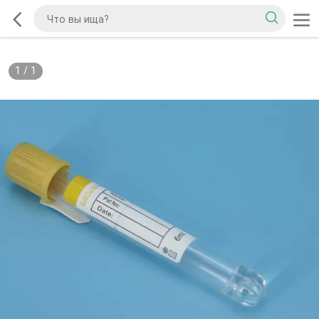
1
/
1