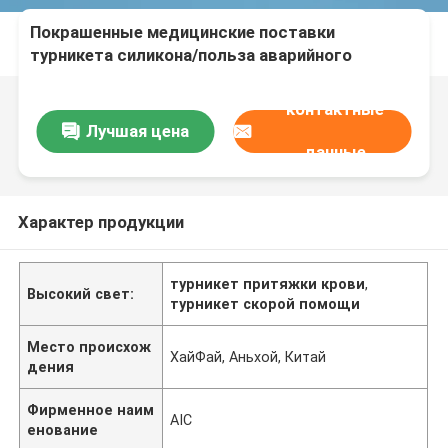
Покрашенные медицинские поставки
турникета силикона/польза аварийного
турникета одиночная
контактные
Лучшая цена
данные
Характер продукции
турникет притяжки крови
,
Высокий свет:
турникет скорой помощи
Место происхож
ХайФай, Аньхой, Китай
дения
Фирменное наим
AIC
енование