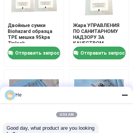
О нас
Двойные сумки
Жара УПРАВЛЕНИЯ
Biohazard образца
ПО САНИТАРНОМУ
Экскурсия по заводу
TPE мешка 95kpa
НАДЗОРУ ЗА
Ziplock
КАЧЕСТВОМ
ПИЩЕВЫХ
Отправить запрос
Отправить запрос
Контроль качества
ПРОДУКТОВ И
МЕДИКАМЕНТОВ -
сумка образца
турникета 95KPA
Новости
уплотнения
медицинская
Запросите цитату
He
сумки 95Кпа
4:04 AM
Good day, what product are you looking 
барьер TPE
Биологический
сумка перехода образца 95кПа