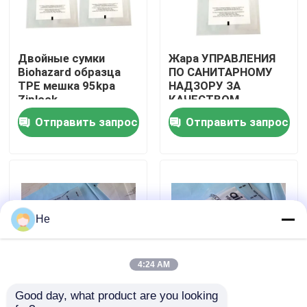
О нас
Двойные сумки
Жара УПРАВЛЕНИЯ
Biohazard образца
ПО САНИТАРНОМУ
Экскурсия по заводу
TPE мешка 95kpa
НАДЗОРУ ЗА
Ziplock
КАЧЕСТВОМ
ПИЩЕВЫХ
Отправить запрос
Отправить запрос
Контроль качества
ПРОДУКТОВ И
МЕДИКАМЕНТОВ -
сумка образца
турникета 95KPA
Новости
уплотнения
медицинская
Запросите цитату
He
сумки 95Кпа
4:24 AM
Good day, what product are you looking 
барьер TPE
Биологический
сумка перехода образца 95кПа