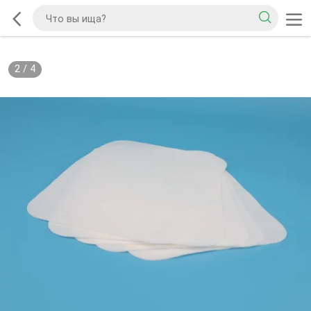
2
/
4