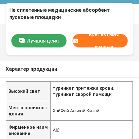
Не сплетенные медицинские абсорбент
пусковые площадки
контактные
Лучшая цена
данные
Характер продукции
турникет притяжки крови
,
Высокий свет:
турникет скорой помощи
Место происхож
ХайФай Аньхой Китай
дения
Фирменное наим
AIC
енование